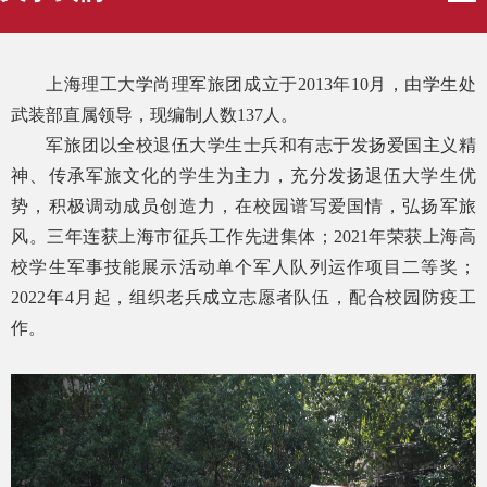
上海理工大学尚理军旅团成立于
2013
年
10
月，由学生处
武装部直属领导，现编制人数
137
人。
军旅团以全校退伍大学生士兵和有志于发扬爱国主义精
神、传承军旅文化的学生为主力，充分发扬退伍大学生优
势，积极调动成员创造力，在校园谱写爱国情，弘扬军旅
风。三年连获上海市征兵工作先进集体；
2021
年荣获上海高
校学生军事技能展示活动单个军人队列运作项目二等奖；
2022年
4
月起，组织老兵成立志愿者队伍，配合校园防疫工
作。