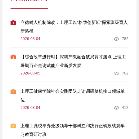
立德树人机制综改：上理工以“格致创新班”探索班级育人
1
新路径
2026-08-04
782
【综合改革进行时】深耕产教融合破局育才痛点 上理工
2
暑期百企走访赋能产业新质发展
2026-08-05
702
上理工健康学院社会实践团队走访调研脑机接口领域单
3
位
2026-08-04
412
上理工党校举办处级领导干部树立和践行正确政绩观学
4
习教育研讨班