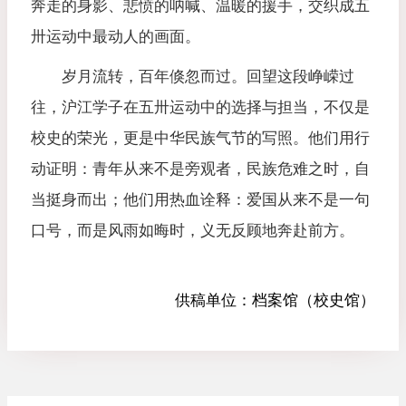
奔走的身影、悲愤的呐喊、温暖的援手，交织成五
卅运动中最动人的画面。
岁月流转，百年倏忽而过。回望这段峥嵘过
往，沪江学子在五卅运动中的选择与担当，不仅是
校史的荣光，更是中华民族气节的写照。他们用行
动证明：青年从来不是旁观者，民族危难之时，自
当挺身而出；他们用热血诠释：爱国从来不是一句
口号，而是风雨如晦时，义无反顾地奔赴前方。
供稿单位：
档案馆（校史馆）