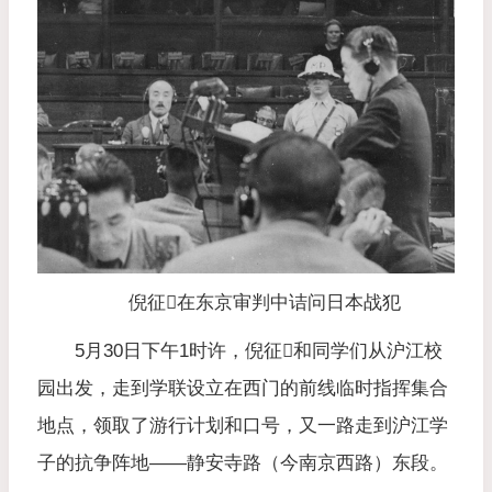
倪征𣋉在东京审判中诘问日本战犯
5月30日下午1时许，倪征𣋉和同学们从沪江校
园出发，走到学联设立在西门的前线临时指挥集合
地点，领取了游行计划和口号，又一路走到沪江学
子的抗争阵地——静安寺路（今南京西路）东段。