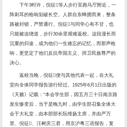
下午3时许，倪征𣋉等人步行至跑马厅附近，一
阵刺耳的枪响划破长空。人群自东蜂拥而来，整条
路被封锁，严禁通行。倪征𣋉与同学心有不甘，也
只能被迫绕道，步行30余里艰难返校。这段漫长而
沉重的归途，成为他们一生难忘的记忆，而那声枪
响，更坚定了他们反抗帝国主义、捍卫民族尊严的
决心。
返校当晚，倪征𣋉便与其他代表一起，在大礼
堂向全体同学报告游行经过。1925年6月1日出版的
《天籁》记载：“本会学生部，因五月三十日南京路
发生惨变后，当于是晚九时，由学生部召集全体大
会于大礼堂，由本部部长阮维扬主席，并由严万
里、倪征𣋉、汪树庆三君，用京沪粤三语报告，复