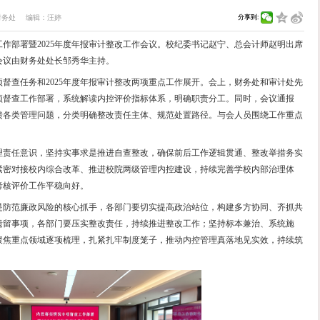
召开内控落实情况专项督查工作部署暨2
184
文：
财务处
图：
财务处
编辑：
汪婷
召开内控落实情况专项督查工作部署暨2025年度年报审计整
能部门负责人参加会议，会议由财务处处长邹秀华主持。
财政监督局部署的内控专项督查任务和2025年度年报审计
政监督局内控落实情况专项督查工作部署，系统解读内控评
计整体情况，全面梳理审计反馈各类管理问题，分类明确整改