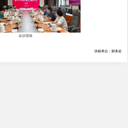
。
能部门要牢固树立归口管理责任意识，坚持实事求是推进自
督查和审计整改为契机，紧密对接校内综合改革、推进校院
工作机制，保障学校内控考核评价工作平稳向好。
内控建设、抓实审计整改是防范廉政风险的核心抓手，各部
长期未能彻底化解的历史遗留事项，各部门要压实整改责任
项督查和审计整改工作，聚焦重点领域逐项梳理，扎紧扎牢
屏障。