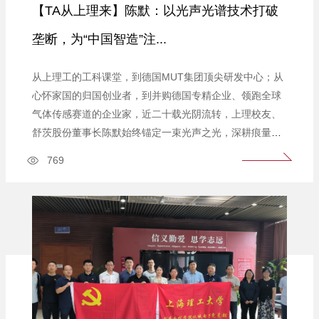
【TA从上理来】陈默：以光声光谱技术打破
垄断，为“中国智造”注...
从上理工的工科课堂，到德国MUT集团顶尖研发中心；从
心怀家国的归国创业者，到并购德国专精企业、领跑全球
气体传感赛道的企业家，近二十载光阴流转，上理校友、
舒茨股份董事长陈默始终锚定一束光声之光，深耕痕量气
体检测核心领域，执着打破海外技术长期垄断，一步步让
769
高端气体分析仪器，拥有底气十足的“中国造”标签。 根植
上海理工大学的工科培育沃土，陈默一路成长深耕，也始
终与母校双向联结、共生同行。2026年4月，上海理工...