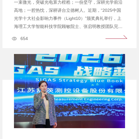
一束微光，突破光电算力桎梏；一份坚守，深耕光学前沿
高地；一腔热忱，深耕讲台立德树人。近期，“2025中国
光学十大社会影响力事件（Light10）”颁奖典礼举行，上
海理工大学智能科技学院顾敏院士、张启明教授团队完成
的“比一粒盐还小的人工智能芯片实现光纤数据解码”成功
654
入选。这项刊发于《Nature Photonics》的突破性成果，
补齐微型光纤光互连技术短板，一举打通全光互连技术新
赛道。亮眼科研成果的背后，离不开团队核心负责人...