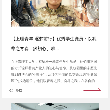
【上理青年·逐梦前行】优秀学生党员：以我
辈之青春，践初心、攀...
在上海理工大学，有这样一群青年学生党员，他们用不同
的方式诠释着共产党人的初心与使命。从校园里的志愿先
锋到进博会的“小叶子”，从顶尖科研的竞赛舞台到“生命禁
区”的戍边哨位，他们以青春之我、奋斗之我，在各自的赛
道上书写着无愧于时代的精彩答卷。管理学院侍奕清：从
842
一粒种子到一片树荫上海世博会那年，侍奕清只有六岁。
街头身着绿白服装的“小白菜”志愿者穿梭场馆、耐心帮扶
游客的模样，深深刻进了她的记忆。“以后我也...