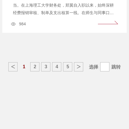
当。在上海理工大学财务处，郑翼自入职以来，始终深耕
经费报销审核、制单及支出核算一线。在师生与同事口
中，他是个格外特别的人：本可以按流程办事，他偏要多
984
想一步；本可以到点收工，他偏要多扛一程；本可以守好
本分，他偏要主动担当、全程跟进。正是这三处与众不同
的坚守与热忱，让财务窗口暖意融融，让平凡岗位绽放出
不...
<
>
1
2
3
4
5
选择
跳转