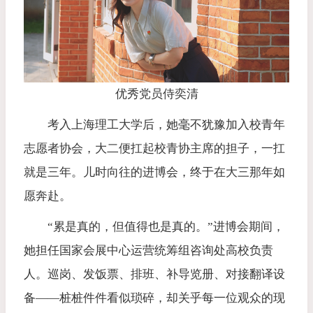
优秀党员侍奕清
考入上海理工大学后，她毫不犹豫加入校青年
志愿者协会，大二便扛起校青协主席的担子，一扛
就是三年。儿时向往的进博会，终于在大三那年如
愿奔赴。
“累是真的，但值得也是真的。”进博会期间，
她担任国家会展中心运营统筹组咨询处高校负责
人。巡岗、发饭票、排班、补导览册、对接翻译设
备——桩桩件件看似琐碎，却关乎每一位观众的现