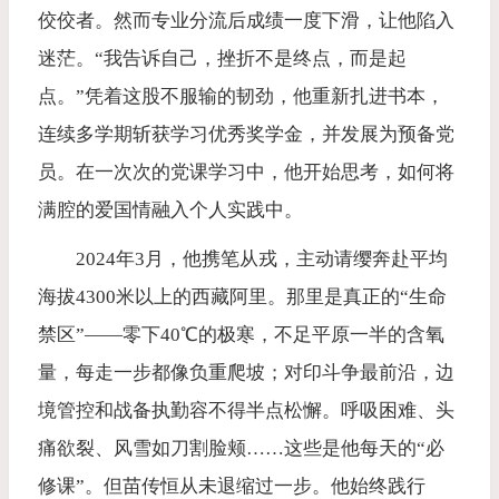
佼佼者。然而专业分流后成绩一度下滑，让他陷入
迷茫。“我告诉自己，挫折不是终点，而是起
点。”凭着这股不服输的韧劲，他重新扎进书本，
连续多学期斩获学习优秀奖学金，并发展为预备党
员。在一次次的党课学习中，他开始思考，如何将
满腔的爱国情融入个人实践中。
2024年3月，他携笔从戎，主动请缨奔赴平均
海拔4300米以上的西藏阿里。那里是真正的“生命
禁区”——零下40℃的极寒，不足平原一半的含氧
量，每走一步都像负重爬坡；对印斗争最前沿，边
境管控和战备执勤容不得半点松懈。呼吸困难、头
痛欲裂、风雪如刀割脸颊……这些是他每天的“必
修课”。但苗传恒从未退缩过一步。他始终践行