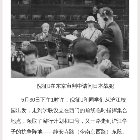
倪征𣋉在东京审判中诘问日本战犯
5月30日下午1时许，倪征𣋉和同学们从沪江校
园出发，走到学联设立在西门的前线临时指挥集合
地点，领取了游行计划和口号，又一路走到沪江学
子的抗争阵地——静安寺路（今南京西路）东段。