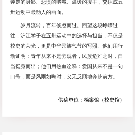
奔走的身影、悲愤的呐喊、温暖的援手，交织成五
卅运动中最动人的画面。
岁月流转，百年倏忽而过。回望这段峥嵘过
往，沪江学子在五卅运动中的选择与担当，不仅是
校史的荣光，更是中华民族气节的写照。他们用行
动证明：青年从来不是旁观者，民族危难之时，自
当挺身而出；他们用热血诠释：爱国从来不是一句
口号，而是风雨如晦时，义无反顾地奔赴前方。
供稿单位：
档案馆（校史馆）