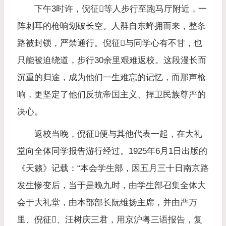
下午3时许，倪征𣋉等人步行至跑马厅附近，一
阵刺耳的枪响划破长空。人群自东蜂拥而来，整条
路被封锁，严禁通行。倪征𣋉与同学心有不甘，也
只能被迫绕道，步行30余里艰难返校。这段漫长而
沉重的归途，成为他们一生难忘的记忆，而那声枪
响，更坚定了他们反抗帝国主义、捍卫民族尊严的
决心。
返校当晚，倪征𣋉便与其他代表一起，在大礼
堂向全体同学报告游行经过。1925年6月1日出版的
《天籁》记载：“本会学生部，因五月三十日南京路
发生惨变后，当于是晚九时，由学生部召集全体大
会于大礼堂，由本部部长阮维扬主席，并由严万
里、倪征𣋉、汪树庆三君，用京沪粤三语报告，复