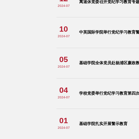
12
离退休党
2024-07
10
中英国际
2024-07