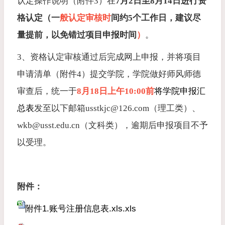
认定操作说明（附件3）在
7月2日至8月14日
进行资
格认定（
一
般认定审核时
间约5个工作日，建议尽
量提前，以免错过项目申报时间
）
。
3、资格认定审核通过后完成网上申报，并将项目
申请清单（附件4）提交学院，学院做好师风师德
审查后，统一于
8月18日上午10:00前
将学院申报汇
总表
发至以下邮箱usstkjc@126.com（理工类）、
wkb@usst.edu.cn（文科类）
，逾期后申报项目不予
以受理。
附件：
附件1.账号注册信息表.xls.xls