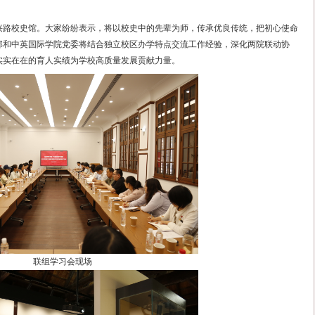
本问题。
，李妍结合独立校区管理实际谈到始终以正确政绩观为引领
服务育人，守牢校区安全底线，以精细化治理彰显育人担当
人根本任务，层层压实学生教育管理工作责任，着力推动党
将正确政绩观落实到学生成长服务的细微之处。
中英国际学院党委副书记蔡卉、基础学部应用数学教工党支
部党委副书记袁贵彬分享1100号校区的建设推进、师生服
破解学生培养难点堵点等内容深入探讨。
记李琴在总结发言中表示，这既是一次校准思想的理论学习
始终聚焦学生成长核心，夯实课堂教学主阵地，辩证看待育
意识”和“跨前一步”的担当作风，切实把理论学习成果转化为
体与会人员共同参观了复兴路校史馆。大家纷纷表示，将以