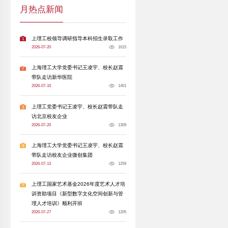
，如何扛起主责、抓好主业、当好主角，深耕校
。基础学部党委副书记李晓庆结合学生工作实际
建工作与学生思政、教育管理、学风建设等业务
部书记段西超立足分管工作与基层党支部育人实
务保障进展等。与会人员结合校区建设，围绕跨校
，更是一次对标先进、补齐短板的工作复盘。她
人工作显绩与潜绩，杜绝急功近利思想。坚持学
优化校区治理、提升育人质量、服务学生发展的
校史中的先辈为师，传承优良传统，把初心使命