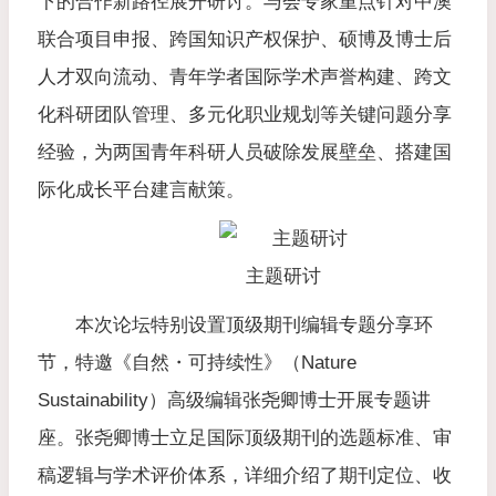
下的合作新路径展开研讨。与会专家重点针对中澳
联合项目申报、跨国知识产权保护、硕博及博士后
人才双向流动、青年学者国际学术声誉构建、跨文
化科研团队管理、多元化职业规划等关键问题分享
经验，为两国青年科研人员破除发展壁垒、搭建国
际化成长平台建言献策。
主题研讨
本次论坛特别设置顶级期刊编辑专题分享环
节，特邀《自然・可持续性》（Nature
Sustainability）高级编辑张尧卿博士开展专题讲
座。张尧卿博士立足国际顶级期刊的选题标准、审
稿逻辑与学术评价体系，详细介绍了期刊定位、收