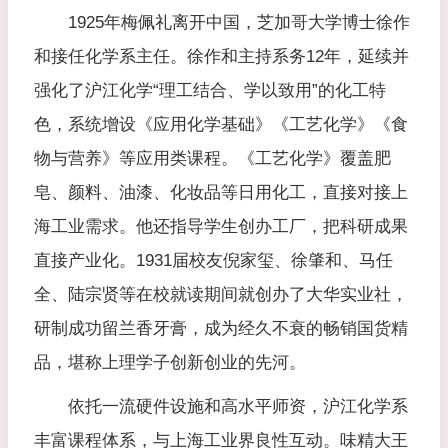
1925年梅佩礼离开中国，芝加哥大学博士徐作
和接任化学系主任。徐作和主持系务12年，延续并
强化了沪江化学“理工结合、学以致用”的化工特
色，系统增设《应用化学基础》《工艺化学》《食
物与营养》等应用类课程。《工艺化学》覆盖肥
皂、颜料、油漆、化妆品等日用化工，直接对接上
海工业需求。他还指导学生创办工厂，把科研成果
直接产业化。1931届校友倪家玺、徐肇和、马任
全、陆宗贤等在校就读期间就创办了大华实业社，
研制成功留兰香牙膏，成为经久不衰的畅销国货精
品，堪称上理学子创新创业的先河。
依托一流硬件设施和高水平师资，沪江化学系
丰富课程体系，与上海工业界良性互动。味精大王