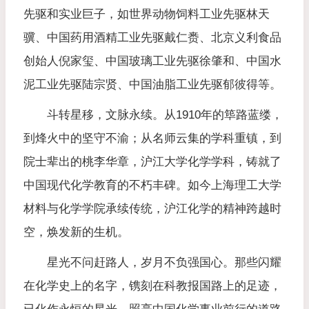
先驱和实业巨子，如世界动物饲料工业先驱林天
骥、中国药用酒精工业先驱戴仁赉、北京义利食品
创始人倪家玺、中国玻璃工业先驱徐肇和、中国水
泥工业先驱陆宗贤、中国油脂工业先驱郁彼得等。
斗转星移，文脉永续。从1910年的筚路蓝缕，
到烽火中的坚守不渝；从名师云集的学科重镇，到
院士辈出的桃李华章，沪江大学化学学科，铸就了
中国现代化学教育的不朽丰碑。如今上海理工大学
材料与化学学院承续传统，沪江化学的精神跨越时
空，焕发新的生机。
​星光不问赶路人，岁月不负强国心。那些闪耀
在化学史上的名字，镌刻在科教报国路上的足迹，