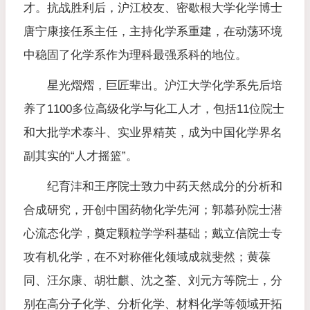
才。​抗战胜利后，沪江校友、密歇根大学化学博士
唐宁康接任系主任，主持化学系重建，在动荡环境
中稳固了化学系作为理科最强系科的地位。
星光熠熠，巨匠辈出。沪江大学化学系先后培
养了1100多位高级化学与化工人才，包括11位院士
和大批学术泰斗、实业界精英，成为中国化学界名
副其实的“人才摇篮”。
纪育沣和王序院士致力中药天然成分的分析和
合成研究，开创中国药物化学先河；郭慕孙院士潜
心流态化学，奠定颗粒学学科基础；戴立信院士专
攻有机化学，在不对称催化领域成就斐然；黄葆
同、汪尔康、胡壮麒、沈之荃、刘元方等院士，分
别在高分子化学、分析化学、材料化学等领域开拓