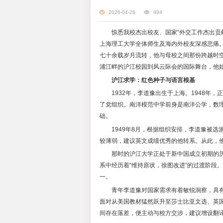
2026-04-28
8
惊悉我校杰出校友
上海理工大学全体师生
七十余载岁月流转，
浦江畔的沪江校园到
沪江求学：红色