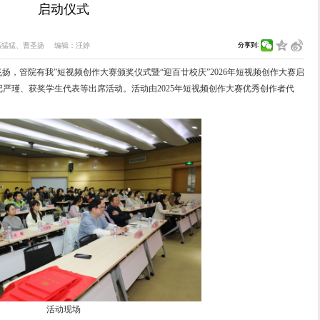
举行 “青春飞扬，管院有我”短视频创作大
启动仪式
252
文：
高猛猛
图：
高猛猛、曹圣扬
编辑：
汪婷
管理学院举行2025年“青春飞扬，管院有我”短视频创作大赛颁
委书记马静波、党委副书记严瑾、获奖学生代表等出席活动。
理学硕士研究生刘坤宇主持。