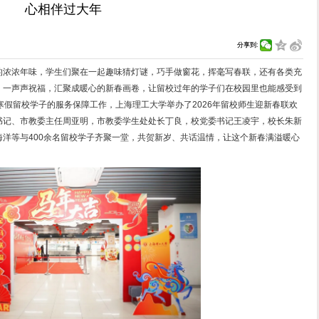
：猜灯谜、做窗花、写春联、吃年夜饭…
心相伴过大年
120
编辑：
董真
大学处处洋溢着喜庆热闹的浓浓年味，学生们聚在一起趣味
着大家打卡，一张张笑脸、一声声祝福，汇聚成暖心的新春
……2月6日，为扎实做好寒假留校学子的服务保障工作，上海
书长、市教卫工作党委副书记、市教委主任周亚明，市教委