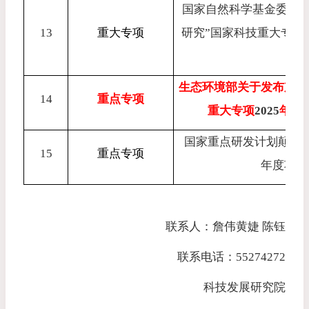
国家自然科学基金委员会
13
重大专项
研究”国家科技重大专项
通
生态环境部关于发布京津
14
重点专项
重大专项
2025
年度
国家重点研发计划颠覆
15
重点专项
年度项目
联系人：詹伟
黄婕 陈钰
联系电话：
55274272
科技发展研究院