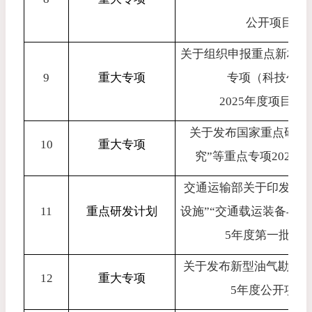
公开项目申
关于组织申报重点新材料
9
重大专项
专项（科技创新
2025
年度项目（
关于发布国家重点研发
10
重大专项
究”等重点专项
2025
年
交通运输部关于印发国家
11
重点研发计划
设施”“交通载运装备与
5
年度第一批项
关于发布新型油气勘探
12
重大专项
5
年度公开项目