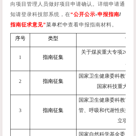
向项目管理人员做好项目申请确认。详细申请通
知请登录科技部系统，在
“公开公示
-
申报指南
/
指南征求意见”
菜单栏中
查看申报指南材料。
序号
类型
专项
关于煤炭重大专项
2025
1
指南征集
见的
国家卫生健康委科教司关
2
指南征集
国家科技重大专
国家卫生健康委科教司关
3
指南征集
管、呼吸和代谢性疾病防
立项建
国家自然科学基金委员会