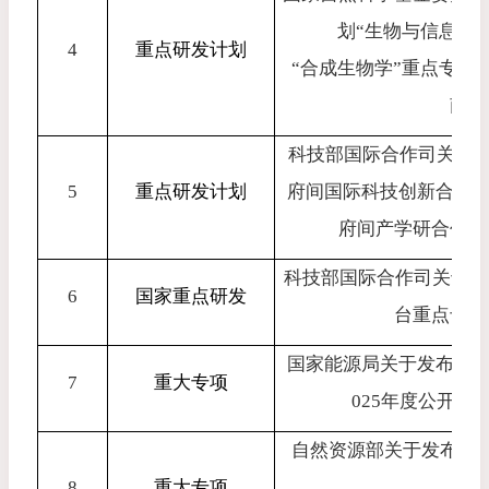
划“生物与信息融
4
重点研发计划
“合成生物学”重点专项
2
南的
科技部国际合作司关于发
5
重点研发计划
府间国际科技创新合作”
府间产学研合作项
科技部国际合作司关于“
6
国家重点研发
台重点专项
国家能源局关于发布智
7
重大专项
025
年度公开项
自然资源部关于发布深
8
重大专项
年