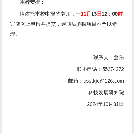
本校安排：
请依托本校申报的老师，于
11
月
13
日
12
：
00
前
完成网上申报并提交，逾期后填报项目不予以受
理。
联系人：詹伟
联系电话：
55274272
邮箱：
usstkjc@126.com
科技发展研究院
2024
年
10
月
31
日