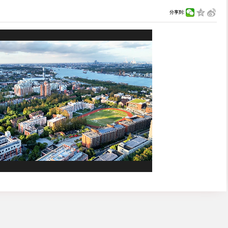
.
854
编辑：
王博