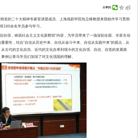
“青马工程”培训班开展学习贯彻党的二
365
编辑：
张新妍
海市教卫工作党委系统学习贯彻党的二十大精神专家宣讲团成
座。我校“青马工程”培训班160余名学员参与学习。
二十大报告中
“推进文化自信自强，铸就社会主义文化新辉煌
了文化自信之于国家发展的重要性，结合“自信从历史中来、
民族文化心理的历史变迁：从古代的文化自负、近代的文化