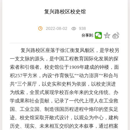
复兴路校区校史馆
2022-08-02
938
分享到:
复兴路校区座落于徐汇衡复风貌区，是学校另
一支文脉的源头，是中国工程教育国际化发展的探
索者和引领者。校史馆位于
1909
年建成的钟楼，面
积
257
平方米，内设“作育恢弘”“动力澎湃”“和合与
共”三个展厅，以史实和史料为依据，以校史演进
为线索，全景式展现学校百余年来的文化传统、办
学成果和社会贡献，记录了一代代上理人在工业救
国、工业立国、制造强国历程进程中烙印的坚实足
迹。校史馆采取开敞式设计，以观众为中心，建构
历史、现实、未来相互交织的文本叙事，通过档案