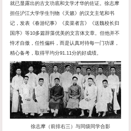
就已显露出的古文功底和文学才华的佐证。徐志摩
担任沪江大学学生刊物《天籁》的汉文主笔和书
记，发表《春游纪事》《卖菜者言》《送魏校长归
国序》等10多篇辞藻优美的文言体文章。但他并不
恃才自傲，任性偏科，而是认真对待每一门功课，
精心备考，取得平均分91.11分的好成绩。
徐志摩（前排右三）与同级同学合影