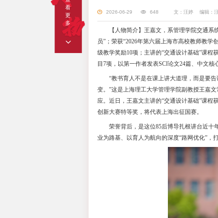
【上理封面
2026-06-29
【人物简介】王
员”；
荣获“2026
级教学奖励10项；主
目7项，以第一作者发
“教书育人不是