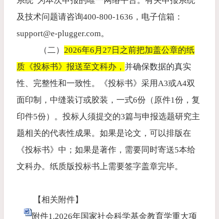
系统”为本次申报的唯一网络平台。有关申报系统
及技术问题请咨询
400-800-1636
，电子信箱：
support@e-plugger.com
。
（二）
2026
年
6
月
27
日之前把加盖公章的纸
质《投标书》报送至文科办，
并确保数据的真实
性、完整性和一致性。《投标书》采用
A3
或
A4
双
面印制，中缝装订或胶装，一式
6
份（原件
1
份，复
印件
5
份）。投标人须提交的
3
篇与申报选题研究主
题相关的代表性成果。如果是论文，可以排版在
《投标书》中；如果是著作，需要同时寄送
5
本给
文科办。纸质版投标书上需要签字盖章完毕。
【相关附件】
附件1.2026年国家社会科学基金教育学重大项