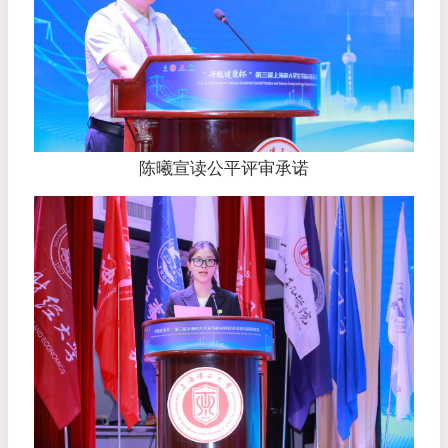
陈曦宣读公平评审承诺